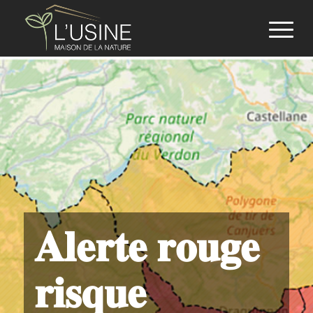
𝐀𝐥𝐞𝐫𝐭𝐞 𝐫𝐨𝐮𝐠𝐞
𝐫𝐢𝐬𝐪𝐮𝐞