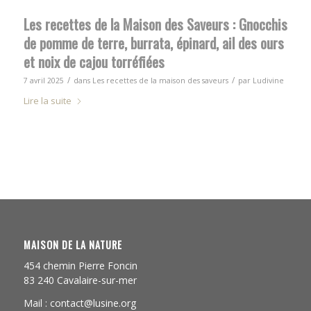
Les recettes de la Maison des Saveurs : Gnocchis
de pomme de terre, burrata, épinard, ail des ours
et noix de cajou torréfiées
/
/
7 avril 2025
dans
Les recettes de la maison des saveurs
par
Ludivine
Lire la suite
MAISON DE LA NATURE
454 chemin Pierre Foncin
83 240 Cavalaire-sur-mer
Mail : contact@lusine.org