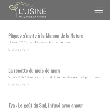
Pâques s’invite à la Maison de la Nature
/
/
17 mars 2026
dans
Evénements
par
Ludivine
Lire la suite
La recette du mois de mars
/
/
5 mars 2026
dans
Les recettes de la maison des saveurs
par
Ludivine
Lire la suite
Tya : Le goût du Sud, infusé avec amour