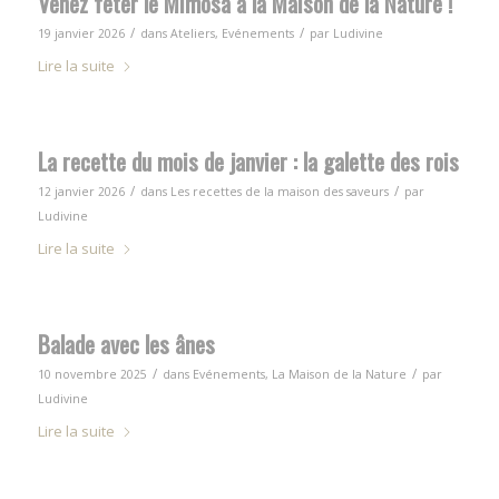
Venez fêter le Mimosa à la Maison de la Nature !
/
/
19 janvier 2026
dans
Ateliers
,
Evénements
par
Ludivine
Lire la suite
La recette du mois de janvier : la galette des rois
/
/
12 janvier 2026
dans
Les recettes de la maison des saveurs
par
Ludivine
Lire la suite
Balade avec les ânes
/
/
10 novembre 2025
dans
Evénements
,
La Maison de la Nature
par
Ludivine
Lire la suite